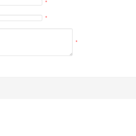
*
*
*