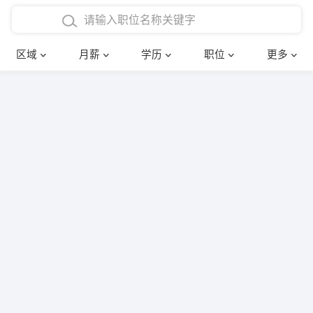
4000-5000元
本科
行政后勤
建筑装潢
确定
区域
月薪
学历
职位
更多
5000-8000元
硕士
销售岗位
教师
8000-12000元
博士
文员
护士
12000-20000元
财务会计
传单派发
其他
超市零售
促销导购
网络IT
保健按摩
快递员
前台接待
收银员
技术员/工程师
水电/机修
部门经理